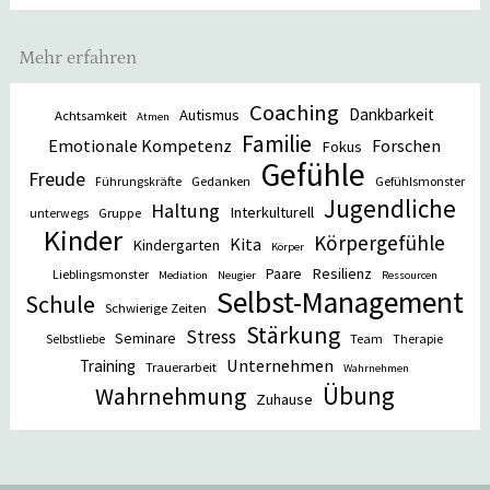
Mehr erfahren
Coaching
Dankbarkeit
Autismus
Achtsamkeit
Atmen
Familie
Emotionale Kompetenz
Forschen
Fokus
Gefühle
Freude
Gedanken
Führungskräfte
Gefühlsmonster
Jugendliche
Haltung
Interkulturell
Gruppe
unterwegs
Kinder
Körpergefühle
Kita
Kindergarten
Körper
Resilienz
Paare
Lieblingsmonster
Mediation
Neugier
Ressourcen
Selbst-Management
Schule
Schwierige Zeiten
Stärkung
Stress
Seminare
Team
Selbstliebe
Therapie
Unternehmen
Training
Trauerarbeit
Wahrnehmen
Übung
Wahrnehmung
Zuhause