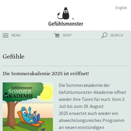
Zum
Suchen
English
ster
Inhalt
nach:
MENU
SHOP
SEARCH
Gefühle
Die Sommerakademie 2025 ist eröffnet!
Die Sommerakademie der
Gefühlsmonster-Akademie öffnet
wieder ihre Türen für euch. Vom 3.
Juli bis zum 29. August
2025 erwartet euch wieder ein
abwechslungsreiches Programm
an neuen einstündigen