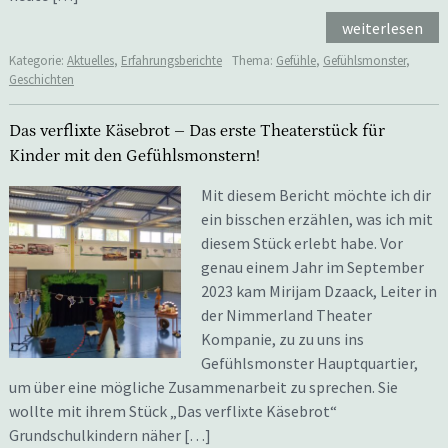
weiterlesen
Kategorie:
Aktuelles
,
Erfahrungsberichte
Thema:
Gefühle
,
Gefühlsmonster
,
Geschichten
Das verflixte Käsebrot – Das erste Theaterstück für
Kinder mit den Gefühlsmonstern!
Mit diesem Bericht möchte ich dir
ein bisschen erzählen, was ich mit
diesem Stück erlebt habe. Vor
genau einem Jahr im September
2023 kam Mirijam Dzaack, Leiter in
der Nimmerland Theater
Kompanie, zu zu uns ins
Gefühlsmonster Hauptquartier,
um über eine mögliche Zusammenarbeit zu sprechen. Sie
wollte mit ihrem Stück „Das verflixte Käsebrot“
Grundschulkindern näher […]