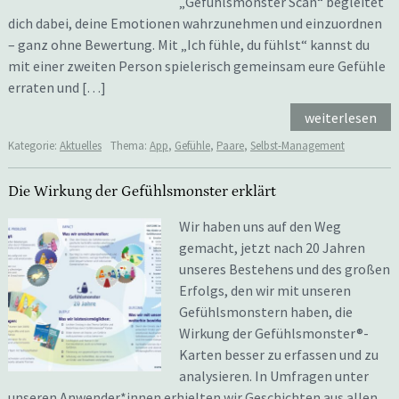
„Gefühlsmonster Scan“ begleitet
dich dabei, deine Emotionen wahrzunehmen und einzuordnen
– ganz ohne Bewertung. Mit „Ich fühle, du fühlst“ kannst du
mit einer zweiten Person spielerisch gemeinsam eure Gefühle
erraten und […]
weiterlesen
Kategorie:
Aktuelles
Thema:
App
,
Gefühle
,
Paare
,
Selbst-Management
Die Wirkung der Gefühlsmonster erklärt
Wir haben uns auf den Weg
gemacht, jetzt nach 20 Jahren
unseres Bestehens und des großen
Erfolgs, den wir mit unseren
Gefühlsmonstern haben, die
Wirkung der Gefühlsmonster®-
Karten besser zu erfassen und zu
analysieren. In Umfragen unter
unseren Anwender*innen erhielten wir Geschichten aus allen