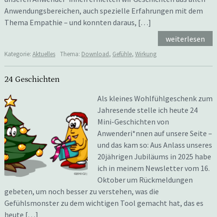
Anwendungsbereichen, auch spezielle Erfahrungen mit dem
Thema Empathie – und konnten daraus, […]
weiterlesen
Kategorie:
Aktuelles
Thema:
Download
,
Gefühle
,
Wirkung
24 Geschichten
Als kleines Wohlfühlgeschenk zum
Jahresende stelle ich heute 24
Mini-Geschichten von
Anwenderi*nnen auf unsere Seite –
und das kam so: Aus Anlass unseres
20jährigen Jubiläums in 2025 habe
ich in meinem Newsletter vom 16.
Oktober um Rückmeldungen
gebeten, um noch besser zu verstehen, was die
Gefühlsmonster zu dem wichtigen Tool gemacht hat, das es
heute […]