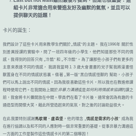
Last but not least
雖然最後才提到，但是也很重要：這
組卡片非常適合用來營造友好及幽默的氣氛，並且可以
提供聊天的話題！
卡片的誕生：
„
“
我們設計了這些卡片用來教學生們關於
情感
的主題。
我在
1996
年
關於性
別差異授課的實驗中，問了一班四年級的小學生，他們知道那些不同的情
„
“
„
“
感，我得到的回答只有
冷酷
和
不冷酷
。為了讓那些小孩子們有更多的
主意來表達不同的情感，
我請我當時１３歲大會畫畫的兒子幫我將漫畫怪
„
“
獸置身在不同的情感狀態裏。借著
第一版
黑白情感怪獸的
幫助，小孩子
們可以馬上說出不同的情感
。因為我很喜歡這些卡片，所以我也在教進修課
程時使用它們。在我開始上關於
非暴力溝通
或是
如何利用情感來協調
的課之
前，我會將卡片攤開放在中間
。學員們在看了卡片後，通常會因為有趣的卡
通造型而開懷大笑，藉此所營造起來的氣氛，對之後的討論助益很大。
„
“
在此我要特別感謝
馬歇爾．盧森堡
，他的理念
情感是需求的小孩
成為我
在進行協調以及和不同的人應對時一個非常重要的基礎。從事非暴力溝通這
一方面的工作是製作這些情感卡片的第二個導因！