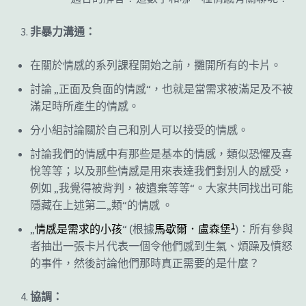
非暴力溝通：
在關於情感的系列課程開始之前，攤開所有的卡片。
„
“
討論
正面及負面的情感
，也就是當需求被滿足及不被
滿足時所產生的情感。
分小組討論關於自己和別人可以接受的情感。
討論我們的情感中有那些是基本的情感，類似恐懼及喜
悅等等；以及那些情感是用來表達我們對別人的感受，
„
“
例如
我覺得被背判，被遺棄等等
。大家共同找出可能
„
“
隱藏在上述第二
類
的情感
。
1
„
“
情感是需求的小孩
(
根據
馬歇爾．盧森堡
)
：所有參與
者抽出一張卡片代表一個令他們感到生氣、煩躁及憤怒
的事件，然後討論他們那時真正需要的是什麼？
協調：