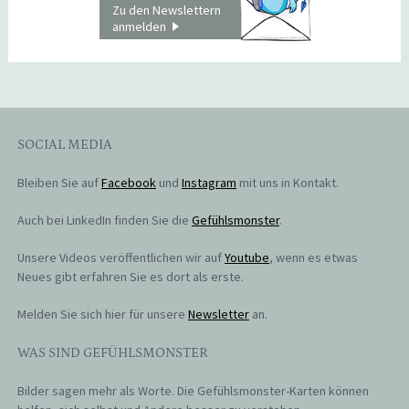
Zu den Newslettern
anmelden
SOCIAL MEDIA
Bleiben Sie auf
Facebook
und
Instagram
mit uns in Kontakt.
Auch bei LinkedIn finden Sie die
Gefühlsmonster
.
Unsere Videos veröffentlichen wir auf
Youtube
, wenn es etwas
Neues gibt erfahren Sie es dort als erste.
Melden Sie sich hier für unsere
Newsletter
an.
WAS SIND GEFÜHLSMONSTER
Bilder sagen mehr als Worte. Die Gefühlsmonster-Karten können