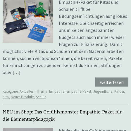
Empathie-Paket für Kitas und
Schulen trifft bei
Bildungseinrichtungen auf großes
Interesse. Gleichzeitig erreichen
uns in Zeiten angespannter
Budgets auch auch immer wieder
Fragen zur Finanzierung. Damit
möglichst viele Kitas und Schulen mit dem Material arbeiten
können, suchen wir Sponsor*innen, die bereit wären, Pakete
für Einrichtungen zu spenden. Kennst du Firmen, Stiftungen
oder […]
weiterlesen
Kategorie:
Aktuelles
Thema:
Empathie
,
empathie-Paket
,
Jugendliche
,
Kinder
,
Kita
,
Neues Produkt
,
Schule
NEU im Shop: Das Gefühlsmonster Empathie-Paket für
die Elementarpädagogik
Kinder, die ihre Gefühle verstehen