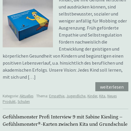
und ausdrücken können, sind
selbstbewusster, sozialer und
weniger anfällig für Mobbing oder
Ausgrenzung. Früh geförderte
Empathie und Selbstregulation
fördern nachweislich die
Entwicklung der geistigen und
körperlichen Gesundheit von Kindern und begünstigen einen
positiven Lebensverlauf, u.a. hinsichtlich des beruflichen und
akademischen Erfolgs. Unsere Vision: Jedes Kind soll lernen,
mit sich und […]
weiterlesen
Kategorie:
Aktuelles
Thema:
Empathie
,
Jugendliche
,
Kinder
,
Kita
,
Neues
Produkt
,
Schulen
Gefühlsmonster Profi Interview 9 mit Sabine Kiesling –
Gefühlsmonster®-Karten zwischen Kita und Grundschule