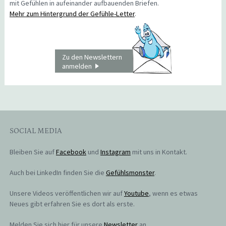
mit Gefühlen in aufeinander aufbauenden Briefen.
Mehr zum Hintergrund der Gefühle-Letter
.
Zu den Newslettern
anmelden
SOCIAL MEDIA
Bleiben Sie auf
Facebook
und
Instagram
mit uns in Kontakt.
Auch bei LinkedIn finden Sie die
Gefühlsmonster
.
Unsere Videos veröffentlichen wir auf
Youtube
, wenn es etwas
Neues gibt erfahren Sie es dort als erste.
Melden Sie sich hier für unsere
Newsletter
an.