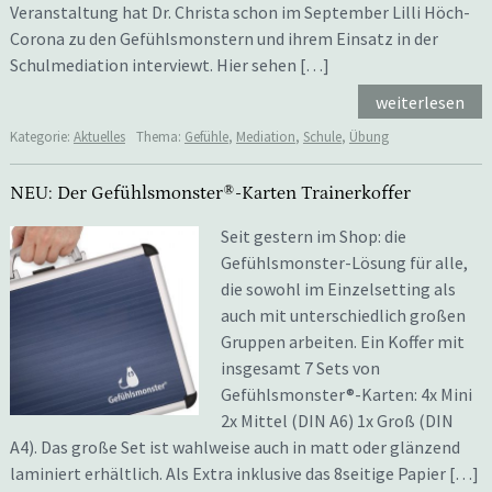
Veranstaltung hat Dr. Christa schon im September Lilli Höch-
Corona zu den Gefühlsmonstern und ihrem Einsatz in der
Schulmediation interviewt. Hier sehen […]
weiterlesen
Kategorie:
Aktuelles
Thema:
Gefühle
,
Mediation
,
Schule
,
Übung
NEU: Der Gefühlsmonster®-Karten Trainerkoffer
Seit gestern im Shop: die
Gefühlsmonster-Lösung für alle,
die sowohl im Einzelsetting als
auch mit unterschiedlich großen
Gruppen arbeiten. Ein Koffer mit
insgesamt 7 Sets von
Gefühlsmonster®-Karten: 4x Mini
2x Mittel (DIN A6) 1x Groß (DIN
A4). Das große Set ist wahlweise auch in matt oder glänzend
laminiert erhältlich. Als Extra inklusive das 8seitige Papier […]