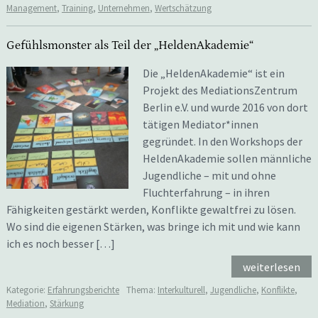
Management
,
Training
,
Unternehmen
,
Wertschätzung
Gefühlsmonster als Teil der „HeldenAkademie“
Die „HeldenAkademie“ ist ein
Projekt des MediationsZentrum
Berlin e.V. und wurde 2016 von dort
tätigen Mediator*innen
gegründet. In den Workshops der
HeldenAkademie sollen männliche
Jugendliche – mit und ohne
Fluchterfahrung – in ihren
Fähigkeiten gestärkt werden, Konflikte gewaltfrei zu lösen.
Wo sind die eigenen Stärken, was bringe ich mit und wie kann
ich es noch besser […]
weiterlesen
Kategorie:
Erfahrungsberichte
Thema:
Interkulturell
,
Jugendliche
,
Konflikte
,
Mediation
,
Stärkung