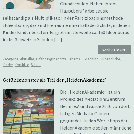
Grundschulen. Neben ihrem
Hauptberuf arbeitet sie
selbständig als Multiplikatorin der Partizipationsmethode
«Ideenbüro», das sind Freiräume innerhalb der Schule, in denen
Kinder Kinder beraten. Es gibt mittlerweile ca. 160 Ideenbüros
in der Schweiz in Schulen […]
weiterlesen
Kategorie:
Aktuelles
,
Erfahrungsberichte
Thema:
Coaching
,
Jugendliche
,
Kinder
,
Konflikte
,
Schule
Gefühlsmonster als Teil der „HeldenAkademie“
Die „HeldenAkademie“ ist ein
Projekt des MediationsZentrum
Berlin e.V. und wurde 2016 von dort
tätigen Mediator*innen
gegründet. In den Workshops der
HeldenAkademie sollen männliche