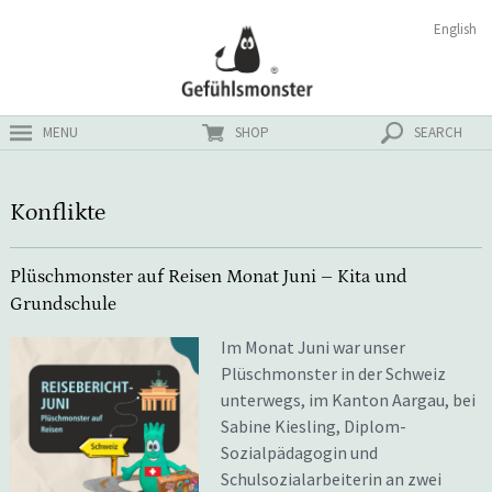
Zum
Suchen
English
ster
Inhalt
nach:
MENU
SHOP
SEARCH
Konflikte
Plüschmonster auf Reisen Monat Juni – Kita und
Grundschule
Im Monat Juni war unser
Plüschmonster in der Schweiz
unterwegs, im Kanton Aargau, bei
Sabine Kiesling, Diplom-
Sozialpädagogin und
Schulsozialarbeiterin an zwei