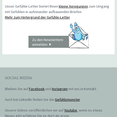
Unser Gefühle-Letter bietet Ihnen
kleine Anregungen
zum Umgang
mit Gefühlen in aufeinander aufbauenden Briefen.
Mehr zum Hintergrund der Gefühle-Letter
.
Zu den Newslettern
anmelden
SOCIAL MEDIA
Bleiben Sie auf
Facebook
und
Instagram
mit uns in Kontakt.
Auch bei LinkedIn finden Sie die
Gefühlsmonster
.
Unsere Videos veröffentlichen wir auf
Youtube
, wenn es etwas
Neues gibt erfahren Sie es dort als erste.