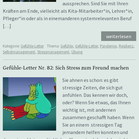
aussprechen. Sind Sie mit Ihren
Kräften am Ende, vielleicht als Kita-Mitarbeiter*in, Lehrer*in,
Pfleger*in oder als in einemanderen systemrelevanten Beruf
[…]
weiterlesen
Kategorie:
Gefühle-Letter
Thema:
Gefühle
,
Gefühle-Letter
,
Pandemie
,
Resilienz
,
Selbstmanagement
,
Stressmanagement
,
Übung
Gefühle-Letter Nr. 82: Sich Stress zum Freund machen
Sie ahnen es schon: es gibt
stressige Zeiten, die sich gut
anfühlen. Das kennen wir doch,
oder? Wenn Sie etwas, das Ihnen
wichtig ist, mit andernen
zusammen geschafft haben. Wenn
Sie an einem stressigen Tag
jemandem helfen konnten und