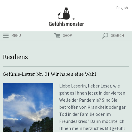
Zum
Suchen
English
ster
Inhalt
nach:
MENU
SHOP
SEARCH
Resilienz
Gefühle-Letter Nr. 91 Wir haben eine Wahl
Liebe Leserin, lieber Leser, wie
geht es Ihnen jetzt in der vierten
Welle der Pandemie? Sind Sie
betroffen von Krankheit oder gar
Tod in der Familie oder im
Freundeskreis? Dann möchte ich
Ihnen mein herzliches Mitgefühl