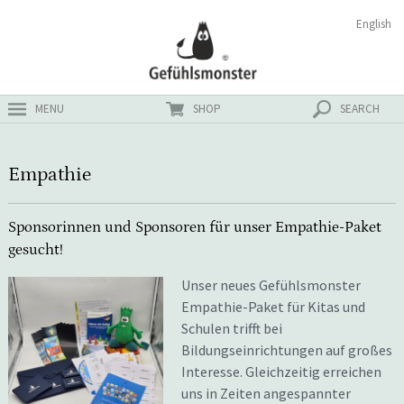
Zum
Suchen
English
ster
Inhalt
nach:
MENU
SHOP
SEARCH
Empathie
Sponsorinnen und Sponsoren für unser Empathie-Paket
gesucht!
Unser neues Gefühlsmonster
Empathie-Paket für Kitas und
Schulen trifft bei
Bildungseinrichtungen auf großes
Interesse. Gleichzeitig erreichen
uns in Zeiten angespannter