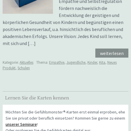
Empathie und Selbstregulation
fördern nachweislich die
Entwicklung der geistigen und
körperlichen Gesundheit von Kindern und begünstigen einen
positiven Lebensverlauf, u.a. hinsichtlich des beruflichen und
akademischen Erfolgs. Unsere Vision: Jedes Kind soll lernen,
mit sich und […]
weiterlesen
Kategorie:
Aktuelles
Thema:
Empathie
,
Jugendliche
,
Kinder
,
Kita
,
Neues
Produkt
,
Schulen
Lernen Sie die Karten kennen
Möchten Sie die Gefühlsmonster®-Karten erst einmal erproben, ehe
Sie sie privat oder beruflich einsetzen? Kommen Sie gerne zu einem
unserer Seminare
!
Oder probieren Sie die Gefühlskarten digital aus: