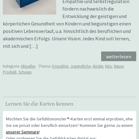
Empathie und Selbstregulation
fördern nachweislich die
Entwicklung der geistigen und
körperlichen Gesundheit von Kindern und begünstigen einen
positiven Lebensverlauf, u.a. hinsichtlich des beruflichen und
akademischen Erfolgs. Unsere Vision: Jedes Kind soll lernen,
mit sich und […]
weiterlesen
Kategorie:
Aktuelles
Thema:
Empathie
,
Jugendliche
,
Kinder
,
Kita
,
Neues
Produkt
,
Schulen
Lernen Sie die Karten kennen
Möchten Sie die Gefühlsmonster®-Karten erst einmal erproben, ehe
Sie sie privat oder beruflich einsetzen? Kommen Sie gerne zu einem
unserer Seminare
!
Oder probieren Sie die Gefühlskarten digital aus: