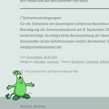
Wir freuen uns auf den Sommer mit euch!
(*Teilnahmebedingungen:
Für die Teilnahme am Gewinnspiel zählen nur Bezahlkurs
Beendigung der Sommerakademie am 8. September 2025 
benachrichtigt. Es erfolgt keine Barauszahlung der Gewi
Veranstalter ist die Gefühlsmonster GmbH, Bornholmer S
info@gefuehlsmonster.de)
vom
Donnerstag, 26.06.2025
Kategorie:
Aktuelles
,
Saisonal
Thema:
Beratung
,
Coaching
,
Gefühl
Beitragsnavigation
Plüschmonster auf Reisen Monat Mai
SOCIAL MEDIA