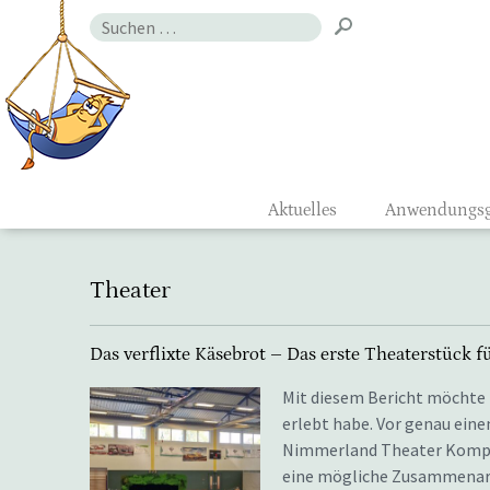
Zum
Suchen
Inhalt
nach:
Gefühlsmon
Aktuelles
Anwendungsg
Theater
Das verflixte Käsebrot – Das erste Theaterstück 
Mit diesem Bericht möchte i
erlebt habe. Vor genau ein
Nimmerland Theater Kompan
eine mögliche Zusammenarbe