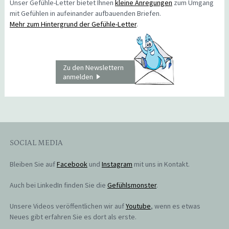
Unser Gefühle-Letter bietet Ihnen
kleine Anregungen
zum Umgang
mit Gefühlen in aufeinander aufbauenden Briefen.
Mehr zum Hintergrund der Gefühle-Letter
.
Zu den Newslettern
anmelden
SOCIAL MEDIA
Bleiben Sie auf
Facebook
und
Instagram
mit uns in Kontakt.
Auch bei LinkedIn finden Sie die
Gefühlsmonster
.
Unsere Videos veröffentlichen wir auf
Youtube
, wenn es etwas
Neues gibt erfahren Sie es dort als erste.