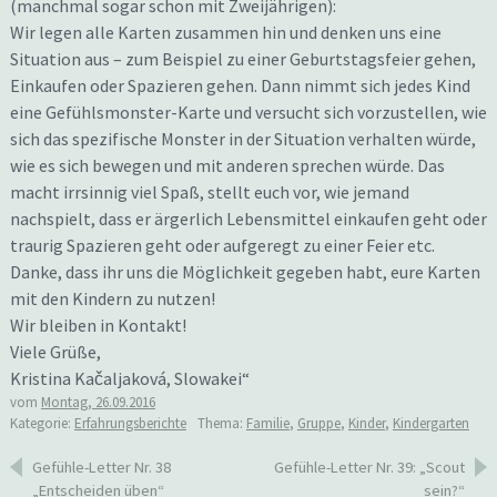
(manchmal sogar schon mit Zweijährigen):
Wir legen alle Karten zusammen hin und denken uns eine
Situation aus – zum Beispiel zu einer Geburtstagsfeier gehen,
Einkaufen oder Spazieren gehen. Dann nimmt sich jedes Kind
eine Gefühlsmonster-Karte und versucht sich vorzustellen, wie
sich das spezifische Monster in der Situation verhalten würde,
wie es sich bewegen und mit anderen sprechen würde. Das
macht irrsinnig viel Spaß, stellt euch vor, wie jemand
nachspielt, dass er ärgerlich Lebensmittel einkaufen geht oder
traurig Spazieren geht oder aufgeregt zu einer Feier etc.
Danke, dass ihr uns die Möglichkeit gegeben habt, eure Karten
mit den Kindern zu nutzen!
Wir bleiben in Kontakt!
Viele Grüße,
Kristina Kačaljaková, Slowakei“
vom
Montag, 26.09.2016
Kategorie:
Erfahrungsberichte
Thema:
Familie
,
Gruppe
,
Kinder
,
Kindergarten
Beitragsnavigation
Gefühle-Letter Nr. 38
Gefühle-Letter Nr. 39: „Scout
„Entscheiden üben“
sein?“