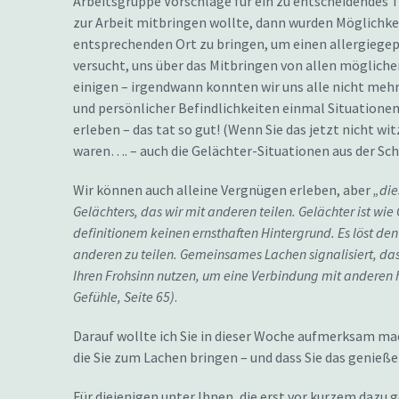
Arbeitsgruppe Vorschläge für ein zu entscheidendes 
zur Arbeit mitbringen wollte, dann wurden Möglichke
entsprechenden Ort zu bringen, um einen allergiegep
versucht, uns über das Mitbringen von allen möglich
einigen – irgendwann konnten wir uns alle nicht mehr 
und persönlicher Befindlichkeiten einmal Situationen 
erleben – das tat so gut! (Wenn Sie das jetzt nicht wit
waren…. – auch die Gelächter-Situationen aus der Schu
Wir können auch alleine Vergnügen erleben, aber
„die
Gelächters, das wir mit anderen teilen. Gelächter ist w
definitionem keinen ernsthaften Hintergrund. Es löst d
anderen zu teilen. Gemeinsames Lachen signalisiert, das
Ihren Frohsinn nutzen, um eine Verbindung mit anderen h
Gefühle, Seite 65)
.
Darauf wollte ich Sie in dieser Woche aufmerksam mac
die Sie zum Lachen bringen – und dass Sie das genieß
Für diejenigen unter Ihnen, die erst vor kurzem dazu 