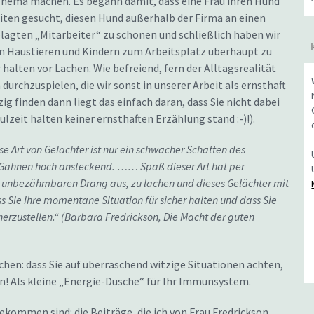
Thema machen. Es begann damit, dass eine Frau ihren Hund
iten gesucht, diesen Hund außerhalb der Firma an einen
lagten „Mitarbeiter“ zu schonen und schließlich haben wir
en Haustieren und Kindern zum Arbeitsplatz überhaupt zu
halten vor Lachen. Wie befreiend, fern der Alltagsrealität
durchzuspielen, die wir sonst in unserer Arbeit als ernsthaft
zig finden dann liegt das einfach daran, dass Sie nicht dabei
lzeit halten keiner ernsthaften Erzählung stand :-)!).
se Art von Gelächter ist nur ein schwacher Schatten des
ie Gähnen hoch ansteckend. …… Spaß dieser Art hat per
en unbezähmbaren Drang aus, zu lachen und dieses Gelächter mit
s Sie Ihre momentane Situation für sicher halten und dass Sie
erzustellen.“ (Barbara Fredrickson, Die Macht der guten
hen: dass Sie auf überraschend witzige Situationen achten,
en! Als kleine „Energie-Dusche“ für Ihr Immunsystem.
gekommen sind: die Beiträge, die ich von Frau Fredrickson