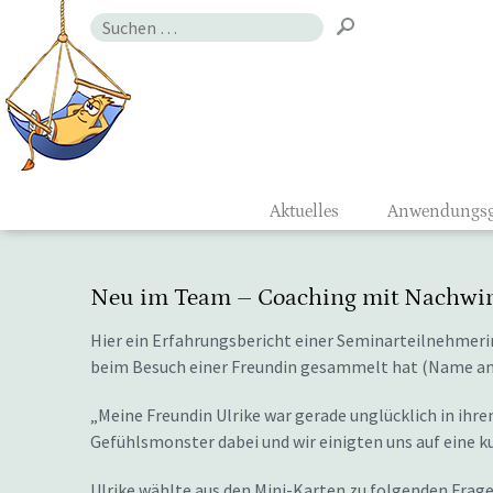
Zum
Suchen
Inhalt
nach:
Gefühlsmon
Aktuelles
Anwendungsg
Neu im Team – Coaching mit Nachwi
Hier ein Erfahrungsbericht einer Seminarteilnehmeri
beim Besuch einer Freundin gesammelt hat (Name an
„Meine Freundin Ulrike war gerade unglücklich in ihr
Gefühlsmonster dabei und wir einigten uns auf eine k
Ulrike wählte aus den Mini-Karten zu folgenden Fragen