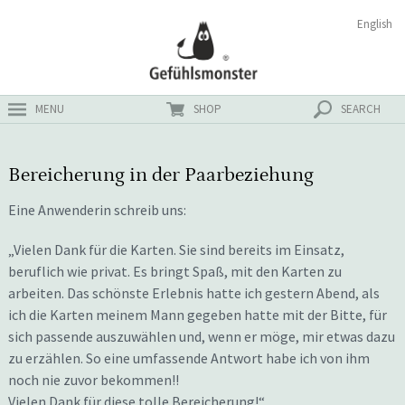
Zum
Suchen
English
ster
Inhalt
nach:
MENU
SHOP
SEARCH
Bereicherung in der Paarbeziehung
Eine Anwenderin schreib uns:
„Vielen Dank für die Karten. Sie sind bereits im Einsatz,
beruflich wie privat. Es bringt Spaß, mit den Karten zu
arbeiten. Das schönste Erlebnis hatte ich gestern Abend, als
ich die Karten meinem Mann gegeben hatte mit der Bitte, für
sich passende auszuwählen und, wenn er möge, mir etwas dazu
zu erzählen. So eine umfassende Antwort habe ich von ihm
noch nie zuvor bekommen!!
Vielen Dank für diese tolle Bereicherung!“