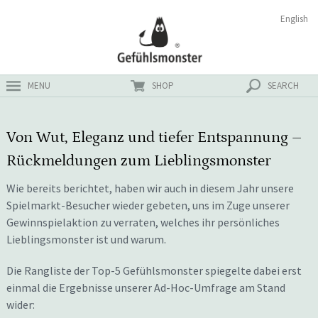
Zum
Suchen
English
ster
Inhalt
nach:
MENU
SHOP
SEARCH
Von Wut, Eleganz und tiefer Entspannung –
Rückmeldungen zum Lieblingsmonster
Wie bereits berichtet, haben wir auch in diesem Jahr unsere
Spielmarkt-Besucher wieder gebeten, uns im Zuge unserer
Gewinnspielaktion zu verraten, welches ihr persönliches
Lieblingsmonster ist und warum.
Die Rangliste der Top-5 Gefühlsmonster spiegelte dabei erst
einmal die Ergebnisse unserer Ad-Hoc-Umfrage am Stand
wider: