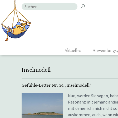
Zum
Suchen
Inhalt
nach:
Gefühlsmon
Aktuelles
Anwendungsg
Inselmodell
Gefühle-Letter Nr. 34 „Inselmodell“
Nun, werden Sie sagen, habe 
Resonanz mit jemand andere
mit denen ich mich nicht s
auskommen, auch, wenn wir 