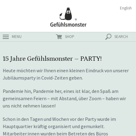
Zum
Suchen
English
ster
Inhalt
nach:
MENU
SHOP
SEARCH
15 Jahre Gefühlsmonster – PARTY!
Heute möchten wir Ihnen einen kleinen Eindruck von unserer
Jubiläumsparty in Covid-Zeiten geben.
Pandemie hin, Pandemie her, eines ist klar, den Spaß am
gemeinsamen Feiern – mit Abstand, über Zoom – haben wir
uns nicht nehmen lassen!
Schon in den Tagen und Wochen vor der Party wurde im
Hauptquartier kräftig organisiert und gemunkelt.
Mitarbeiter:innen wurden beim Betreten des Büros