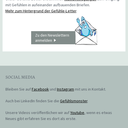
mit Gefühlen in aufeinander aufbauenden Briefen.
Mehr zum Hintergrund der Gefühle-Letter
.
Zu den Newslettern
anmelden
SOCIAL MEDIA
Bleiben Sie auf
Facebook
und
Instagram
mit uns in Kontakt.
Auch bei LinkedIn finden Sie die
Gefühlsmonster
.
Unsere Videos veröffentlichen wir auf
Youtube
, wenn es etwas
Neues gibt erfahren Sie es dort als erste.