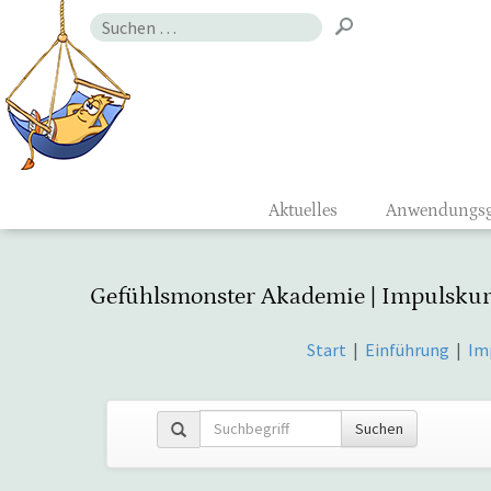
Zum
Suchen
Inhalt
nach:
Gefühlsmon
Aktuelles
Anwendungsg
Gefühlsmonster Akademie | Impulskur
Start
|
Einführung
|
Im
Suchen