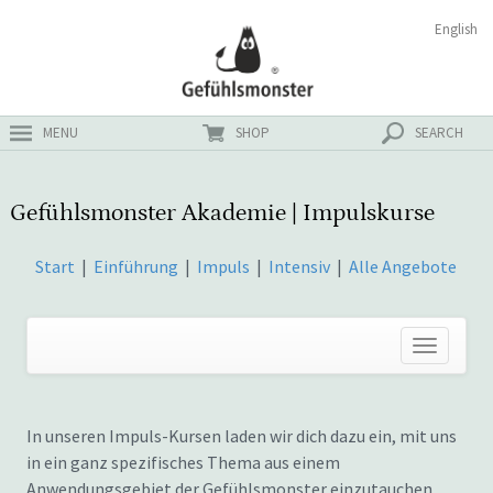
Zum
Suchen
English
ster
Inhalt
nach:
MENU
SHOP
SEARCH
Gefühlsmonster Akademie | Impulskurse
Start
|
Einführung
|
Impuls
|
Intensiv
|
Alle Angebote
In unseren Impuls-Kursen laden wir dich dazu ein, mit uns
in ein ganz spezifisches Thema aus einem
Anwendungsgebiet der Gefühlsmonster einzutauchen.