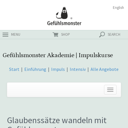
Zum
Suchen
English
ster
Inhalt
nach:
MENU
SHOP
SEARCH
Gefühlsmonster Akademie | Impulskurse
Start
|
Einführung
|
Impuls
|
Intensiv
|
Alle Angebote
Glaubenssätze wandeln mit