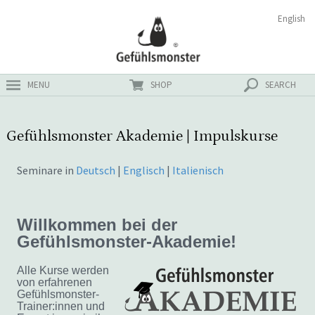
Zum
Suchen
English
ster
Inhalt
nach:
MENU
SHOP
SEARCH
Gefühlsmonster Akademie | Impulskurse
Seminare in
Deutsch
|
Englisch
|
Italienisch
Willkommen bei der
Gefühlsmonster-Akademie!
Alle Kurse werden
von erfahrenen
Gefühlsmonster-
Trainer:innen und