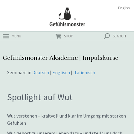
Zum
Suchen
English
ster
Inhalt
nach:
MENU
SHOP
SEARCH
Gefühlsmonster Akademie | Impulskurse
Seminare in
Deutsch
|
Englisch
|
Italienisch
Spotlight auf Wut
Wut verstehen – kraftvoll und klar im Umgang mit starken
Gefühlen
Wut gehört zu unserem Leben dazu – und stellt uns doch