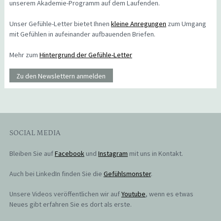
unserem Akademie-Programm auf dem Laufenden.
Unser Gefühle-Letter bietet Ihnen
kleine Anregungen
zum Umgang
mit Gefühlen in aufeinander aufbauenden Briefen.
Mehr zum
Hintergrund der Gefühle-Letter
Zu den Newslettern anmelden
SOCIAL MEDIA
Bleiben Sie auf
Facebook
und
Instagram
mit uns in Kontakt.
Auch bei LinkedIn finden Sie die
Gefühlsmonster
.
Unsere Videos veröffentlichen wir auf
Youtube
, wenn es etwas
Neues gibt erfahren Sie es dort als erste.