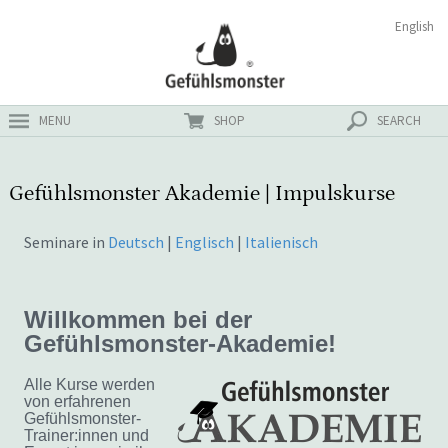
Zum
Suchen
English
ster
Inhalt
nach:
MENU
SHOP
SEARCH
Gefühlsmonster Akademie | Impulskurse
Seminare in
Deutsch
|
Englisch
|
Italienisch
Willkommen bei der
Gefühlsmonster-Akademie!
Alle Kurse werden
von erfahrenen
Gefühlsmonster-
Trainer:innen und