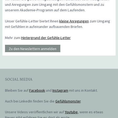
und Anregungen zum Umgang mit den Gefühlsmonstern und zu
unserem Akademie-Programm auf dem Laufenden.
Unser Gefühle-Letter bietet Ihnen
kleine Anregungen
zum Umgang
mit Gefühlen in aufeinander aufbauenden Briefen.
Mehr zum
Hintergrund der Gefühle-Letter
Zu den Newslettern anmelden
SOCIAL MEDIA
Bleiben Sie auf
Facebook
und
Instagram
mit uns in Kontakt.
Auch bei LinkedIn finden Sie die
Gefühlsmonster
.
Unsere Videos veröffentlichen wir auf
Youtube
, wenn es etwas
Neues gibt erfahren Sie es dort als erste.