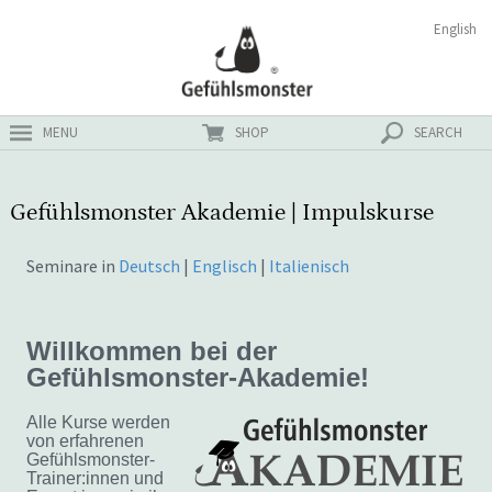
Zum
Suchen
English
ster
Inhalt
nach:
MENU
SHOP
SEARCH
Gefühlsmonster Akademie | Impulskurse
Seminare in
Deutsch
|
Englisch
|
Italienisch
Willkommen bei der
Gefühlsmonster-Akademie!
Alle Kurse werden
von erfahrenen
Gefühlsmonster-
Trainer:innen und