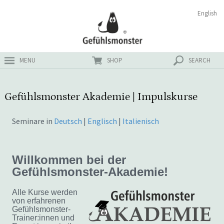
Zum
Suchen
English
ster
Inhalt
nach:
MENU
SHOP
SEARCH
Gefühlsmonster Akademie | Impulskurse
Seminare in
Deutsch
|
Englisch
|
Italienisch
Willkommen bei der
Gefühlsmonster-Akademie!
Alle Kurse werden
von erfahrenen
Gefühlsmonster-
Trainer:innen und