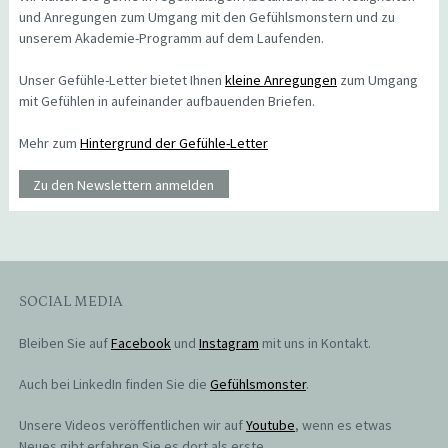
und Anregungen zum Umgang mit den Gefühlsmonstern und zu
unserem Akademie-Programm auf dem Laufenden.
Unser Gefühle-Letter bietet Ihnen
kleine Anregungen
zum Umgang
mit Gefühlen in aufeinander aufbauenden Briefen.
Mehr zum
Hintergrund der Gefühle-Letter
Zu den Newslettern anmelden
SOCIAL MEDIA
Bleiben Sie auf
Facebook
und
Instagram
mit uns in Kontakt.
Auch bei LinkedIn finden Sie die
Gefühlsmonster
.
Unsere Videos veröffentlichen wir auf
Youtube
, wenn es etwas
Neues gibt erfahren Sie es dort als erste.