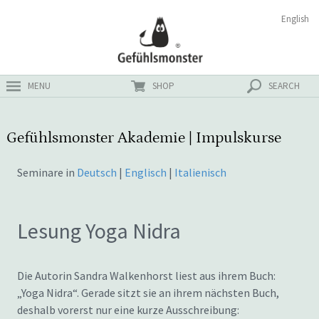
Zum
Suchen
English
ster
Inhalt
nach:
MENU
SHOP
SEARCH
Gefühlsmonster Akademie | Impulskurse
Seminare in
Deutsch
|
Englisch
|
Italienisch
Lesung Yoga Nidra
Die Autorin Sandra Walkenhorst liest aus ihrem Buch:
„Yoga Nidra“. Gerade sitzt sie an ihrem nächsten Buch,
deshalb vorerst nur eine kurze Ausschreibung: