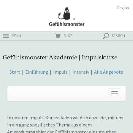
Zum
Suchen
English
ster
Inhalt
nach:
MENU
SHOP
SEARCH
Gefühlsmonster Akademie | Impulskurse
Start
|
Einführung
|
Impuls
|
Intensiv
|
Alle Angebote
In unseren Impuls-Kursen laden wir dich dazu ein, mit uns
in ein ganz spezifisches Thema aus einem
Anwendungsgebiet der Gefühlsmonster einzutauchen.