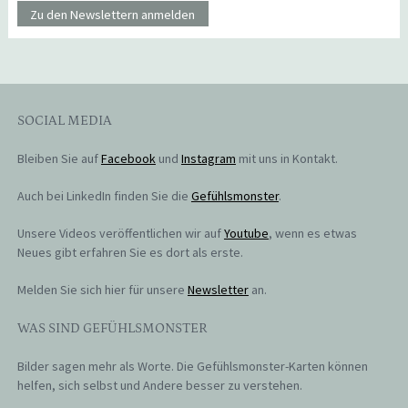
Zu den Newslettern anmelden
SOCIAL MEDIA
Bleiben Sie auf
Facebook
und
Instagram
mit uns in Kontakt.
Auch bei LinkedIn finden Sie die
Gefühlsmonster
.
Unsere Videos veröffentlichen wir auf
Youtube
, wenn es etwas
Neues gibt erfahren Sie es dort als erste.
Melden Sie sich hier für unsere
Newsletter
an.
WAS SIND GEFÜHLSMONSTER
Bilder sagen mehr als Worte. Die Gefühlsmonster-Karten können
helfen, sich selbst und Andere besser zu verstehen.