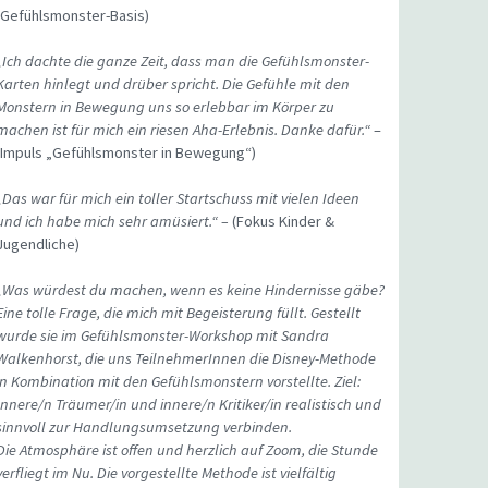
(Gefühlsmonster-Basis)
„Ich dachte die ganze Zeit, dass man die Gefühlsmonster-
Karten hinlegt und drüber spricht. Die Gefühle mit den
Monstern in Bewegung uns so erlebbar im Körper zu
machen ist für mich ein riesen Aha-Erlebnis. Danke dafür.“
–
(Impuls „Gefühlsmonster in Bewegung“)
„Das war für mich ein toller Startschuss mit vielen Ideen
und ich habe mich sehr amüsiert.“ –
(Fokus Kinder &
Jugendliche)
„Was würdest du machen, wenn es keine Hindernisse gäbe?
Eine tolle Frage, die mich mit Begeisterung füllt. Gestellt
wurde sie im Gefühlsmonster-Workshop mit Sandra
Walkenhorst, die uns TeilnehmerInnen die Disney-Methode
in Kombination mit den Gefühlsmonstern vorstellte. Ziel:
Innere/n Träumer/in und innere/n Kritiker/in realistisch und
sinnvoll zur Handlungsumsetzung verbinden.
Die Atmosphäre ist offen und herzlich auf Zoom, die Stunde
verfliegt im Nu. Die vorgestellte Methode ist vielfältig