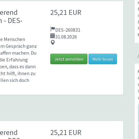
ierend
25,21 EUR
en
- DES-
DES-260831
31.08.2026
te Menschen
im Gespräch ganz
haffen machen. Du
Jetzt anmelden
Mehr lesen
die Erfahrung
en, dass es dann
ht hilft, ihnen zu
ollen sich doch
ierend
25,21 EUR