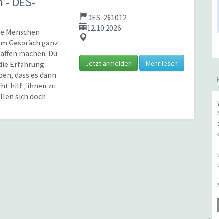
en
- DES-
DES-261012
12.10.2026
te Menschen
im Gespräch ganz
haffen machen. Du
Jetzt anmelden
Mehr lesen
die Erfahrung
en, dass es dann
ht hilft, ihnen zu
ollen sich doch