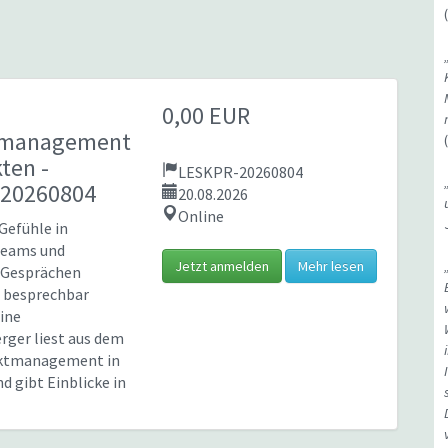
0,00 EUR
tmanagement
kten
-
LESKPR-20260804
20260804
20.08.2026
Online
Gefühle in
Teams und
Jetzt anmelden
Mehr lesen
 Gesprächen
d besprechbar
ine
rger liest aus dem
iktmanagement in
d gibt Einblicke in