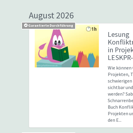
August 2026
Garantierte Durchführung
Lesung
Konflik
in Proje
LESKPR-
Wie können 
Projekten, 
schwierigen
sichtbar un
werden? Sab
Schnarrenbe
Buch Konfl
Projekten un
den E...