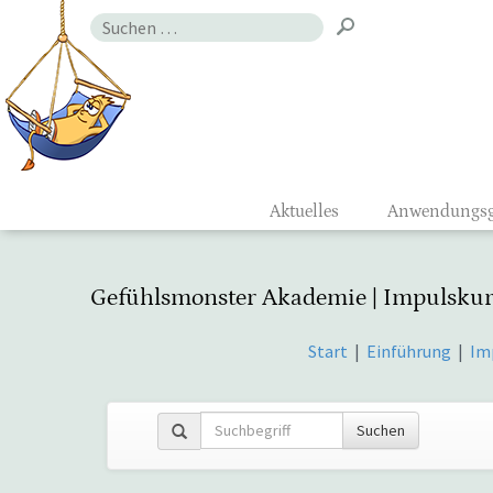
Zum
Suchen
Inhalt
nach:
Gefühlsmon
Aktuelles
Anwendungsg
Gefühlsmonster Akademie | Impulskur
Start
|
Einführung
|
Im
Suchen