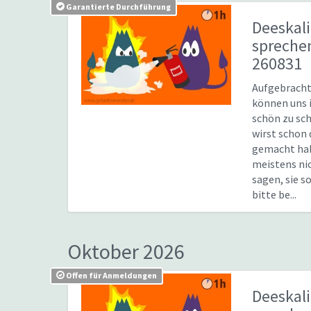
Garantierte Durchführung
Deeskal
sprech
260831
Aufgebrach
können uns 
schön zu sc
wirst schon 
gemacht hab
meistens nic
sagen, sie s
bitte be...
Oktober 2026
Offen für Anmeldungen
Deeskal