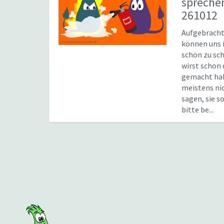
sprech
261012
Aufgebrach
können uns 
schön zu sc
wirst schon 
gemacht hab
meistens nic
sagen, sie s
bitte be...