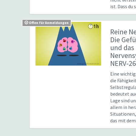
ist. Dass du 
Offen für Anmeldungen
Reine N
Die Gef
und das
Nerven
NERV-2
Eine wichti
die Fähigkei
Selbstregula
bedeutet auc
Lage sind un
allem in he
Situationen,
das mit dem .