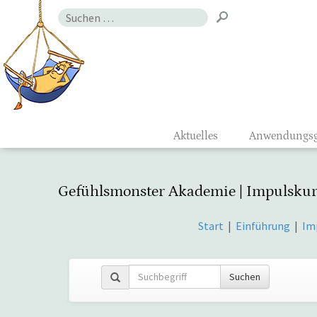
Zum
Suchen
Inhalt
nach:
Gefühlsmon
Aktuelles
Anwendungsg
Gefühlsmonster Akademie | Impulskur
Start
|
Einführung
|
Im
Suchen