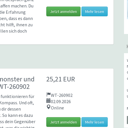
haffen machen. Du
Jetzt anmelden
Mehr lesen
die Erfahrung
en, dass es dann
ht hilft, ihnen zu
ollen sich doch
monster und
25,21 EUR
 WT-260902
WT-260902
 funktionieren für
02.09.2026
 Kompass. Und oft,
Online
 dir dessen
. So kann es dazu
ss dein Gegenüber
Jetzt anmelden
Mehr lesen
ht, was dir wichtig