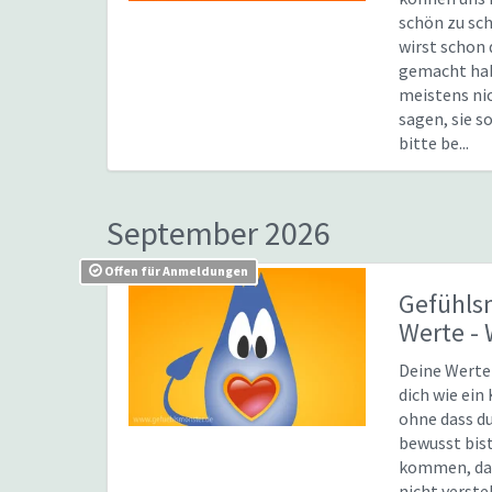
schön zu sc
wirst schon 
gemacht hab
meistens nic
sagen, sie s
bitte be...
September 2026
Offen für Anmeldungen
Gefühls
Werte
-
Deine Werte
dich wie ein
ohne dass du
bewusst bist
kommen, da
nicht verste