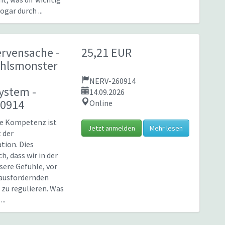
sogar durch ...
ervensache -
25,21 EUR
ühlsmonster
NERV-260914
system
-
14.09.2026
60914
Online
ge Kompetenz ist
Jetzt anmelden
Mehr lesen
t der
tion. Dies
h, dass wir in der
sere Gefühle, vor
rausfordernden
 zu regulieren. Was
..