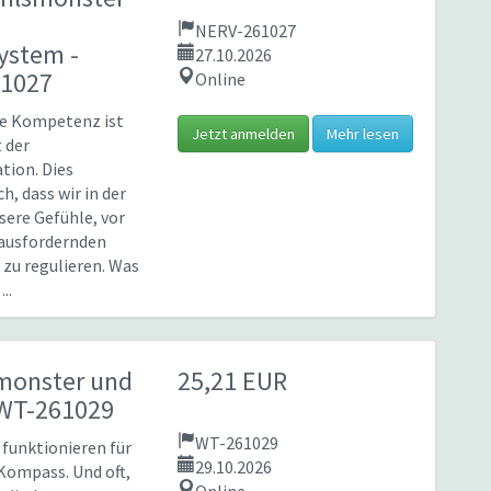
NERV-261027
system
-
27.10.2026
61027
Online
ge Kompetenz ist
Jetzt anmelden
Mehr lesen
t der
tion. Dies
h, dass wir in der
sere Gefühle, vor
rausfordernden
 zu regulieren. Was
..
monster und
25,21 EUR
 WT-261029
WT-261029
 funktionieren für
29.10.2026
 Kompass. Und oft,