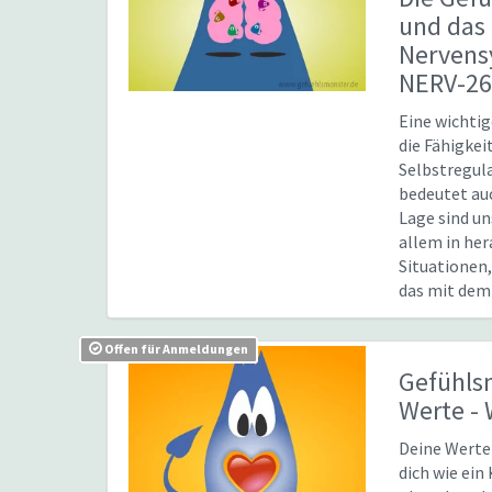
und das
Nerven
NERV-2
Eine wichti
die Fähigkei
Selbstregula
bedeutet auc
Lage sind un
allem in he
Situationen,
das mit dem .
Offen für Anmeldungen
Gefühls
Werte
-
Deine Werte
dich wie ein