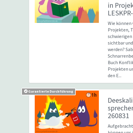
in Proje
LESKPR-
Wie können 
Projekten, 
schwierigen
sichtbar un
werden? Sab
Schnarrenbe
Buch Konfl
Projekten un
den E...
Garantierte Durchführung
Deeskal
sprech
260831
Aufgebrach
können uns 