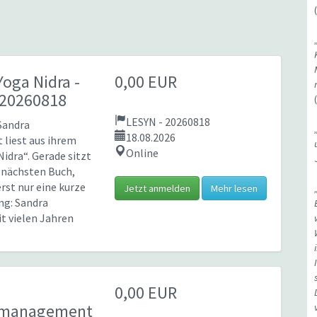
Yoga Nidra
-
0,00 EUR
 20260818
LESYN - 20260818
 Sandra
18.08.2026
 liest aus ihrem
Online
Nidra“. Gerade sitzt
m nächsten Buch,
rst nur eine kurze
Jetzt anmelden
Mehr lesen
ng: Sandra
it vielen Jahren
0,00 EUR
tmanagement