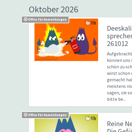
Oktober 2026
Offen für Anmeldungen
Deeskal
sprech
261012
Aufgebrach
können uns 
schön zu sc
wirst schon 
gemacht hab
meistens nic
sagen, sie s
bitte be...
Offen für Anmeldungen
Reine N
Die Gef