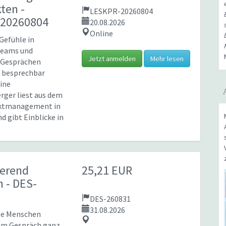
kten
-
LESKPR-20260804
20260804
20.08.2026
Online
Gefühle in
Teams und
Jetzt anmelden
Mehr lesen
 Gesprächen
d besprechbar
ine
rger liest aus dem
iktmanagement in
d gibt Einblicke in
ierend
25,21 EUR
en
- DES-
DES-260831
31.08.2026
te Menschen
im Gespräch ganz