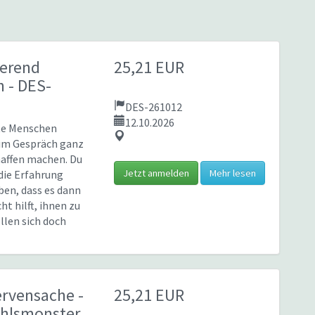
ierend
25,21 EUR
en
- DES-
DES-261012
12.10.2026
te Menschen
im Gespräch ganz
haffen machen. Du
Jetzt anmelden
Mehr lesen
die Erfahrung
en, dass es dann
ht hilft, ihnen zu
ollen sich doch
ervensache -
25,21 EUR
ühlsmonster