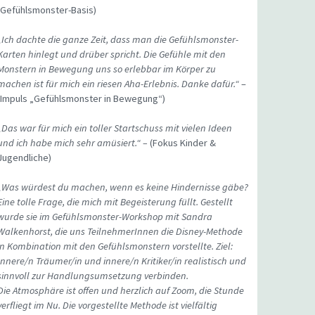
(Gefühlsmonster-Basis)
„Ich dachte die ganze Zeit, dass man die Gefühlsmonster-
Karten hinlegt und drüber spricht. Die Gefühle mit den
Monstern in Bewegung uns so erlebbar im Körper zu
machen ist für mich ein riesen Aha-Erlebnis. Danke dafür.“
–
(Impuls „Gefühlsmonster in Bewegung“)
„Das war für mich ein toller Startschuss mit vielen Ideen
und ich habe mich sehr amüsiert.“ –
(Fokus Kinder &
Jugendliche)
„Was würdest du machen, wenn es keine Hindernisse gäbe?
Eine tolle Frage, die mich mit Begeisterung füllt. Gestellt
wurde sie im Gefühlsmonster-Workshop mit Sandra
Walkenhorst, die uns TeilnehmerInnen die Disney-Methode
in Kombination mit den Gefühlsmonstern vorstellte. Ziel:
Innere/n Träumer/in und innere/n Kritiker/in realistisch und
sinnvoll zur Handlungsumsetzung verbinden.
Die Atmosphäre ist offen und herzlich auf Zoom, die Stunde
verfliegt im Nu. Die vorgestellte Methode ist vielfältig