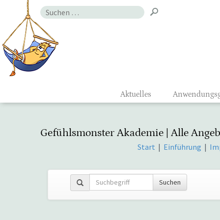
Zum
Suchen
Inhalt
nach:
Gefühlsmon
Aktuelles
Anwendungsg
Gefühlsmonster Akademie | Alle Angeb
Start
|
Einführung
|
Im
Suchen