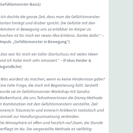
(Gefühlsmonster-Basis)
„Ich dachte die ganze Zeit, dass man die Gefühlsmonster-
Karten hinlegt und drüber spricht. Die Gefühle mit den
Monstern in Bewegung uns so erlebbar im Körper zu
machen ist für mich ein riesen Aha-Erlebnis. Danke dafür.“
–
(Impuls „Gefühlsmonster in Bewegung“)
„Das war für mich ein toller Startschuss mit vielen Ideen
und ich habe mich sehr amüsiert.“ –
(Fokus Kinder &
Jugendliche)
„Was würdest du machen, wenn es keine Hindernisse gäbe?
Eine tolle Frage, die mich mit Begeisterung füllt. Gestellt
wurde sie im Gefühlsmonster-Workshop mit Sandra
Walkenhorst, die uns TeilnehmerInnen die Disney-Methode
in Kombination mit den Gefühlsmonstern vorstellte. Ziel:
Innere/n Träumer/in und innere/n Kritiker/in realistisch und
sinnvoll zur Handlungsumsetzung verbinden.
Die Atmosphäre ist offen und herzlich auf Zoom, die Stunde
verfliegt im Nu. Die vorgestellte Methode ist vielfältig