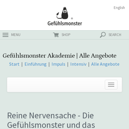
Zum
Suchen
English
ster
Inhalt
nach:
MENU
SHOP
SEARCH
Gefühlsmonster Akademie | Alle Angebote
Start
|
Einführung
|
Impuls
|
Intensiv
|
Alle Angebote
Reine Nervensache - Die
Gefühlsmonster und das