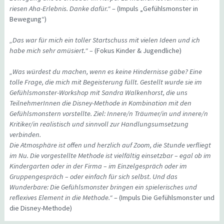
riesen Aha-Erlebnis. Danke dafür.“
– (Impuls „Gefühlsmonster in
Bewegung“)
„Das war für mich ein toller Startschuss mit vielen Ideen und ich
habe mich sehr amüsiert.“ –
(Fokus Kinder & Jugendliche)
„Was würdest du machen, wenn es keine Hindernisse gäbe? Eine
tolle Frage, die mich mit Begeisterung füllt. Gestellt wurde sie im
Gefühlsmonster-Workshop mit Sandra Walkenhorst, die uns
TeilnehmerInnen die Disney-Methode in Kombination mit den
Gefühlsmonstern vorstellte. Ziel: Innere/n Träumer/in und innere/n
Kritiker/in realistisch und sinnvoll zur Handlungsumsetzung
verbinden.
Die Atmosphäre ist offen und herzlich auf Zoom, die Stunde verfliegt
im Nu. Die vorgestellte Methode ist vielfältig einsetzbar – egal ob im
Kindergarten oder in der Firma – im Einzelgespräch oder im
Gruppengespräch – oder einfach für sich selbst. Und das
Wunderbare: Die Gefühlsmonster bringen ein spielerisches und
reflexives Element in die Methode.“
– (Impuls Die Gefühlsmonster und
die Disney-Methode)