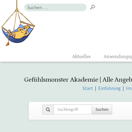
Zum
Suchen
Inhalt
nach:
Gefühlsmon
Aktuelles
Anwendungsg
Gefühlsmonster Akademie | Alle Angeb
Start
|
Einführung
|
Im
Suchen