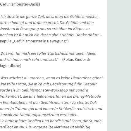
(Gefühlsmonster-Basis)
„Ich dachte die ganze Zeit, dass man die Gefühlsmonster-
Karten hinlegt und drüber spricht. Die Gefühle mit den
Monstern in Bewegung uns so erlebbar im Körper zu
machen ist für mich ein riesen Aha-Erlebnis. Danke dafür.“
–
(Impuls „Gefühlsmonster in Bewegung“)
„Das war für mich ein toller Startschuss mit vielen Ideen
und ich habe mich sehr amüsiert.“ –
(Fokus Kinder &
Jugendliche)
„Was würdest du machen, wenn es keine Hindernisse gäbe?
Eine tolle Frage, die mich mit Begeisterung füllt. Gestellt
wurde sie im Gefühlsmonster-Workshop mit Sandra
Walkenhorst, die uns TeilnehmerInnen die Disney-Methode
in Kombination mit den Gefühlsmonstern vorstellte. Ziel:
Innere/n Träumer/in und innere/n Kritiker/in realistisch und
sinnvoll zur Handlungsumsetzung verbinden.
Die Atmosphäre ist offen und herzlich auf Zoom, die Stunde
verfliegt im Nu. Die vorgestellte Methode ist vielfältig