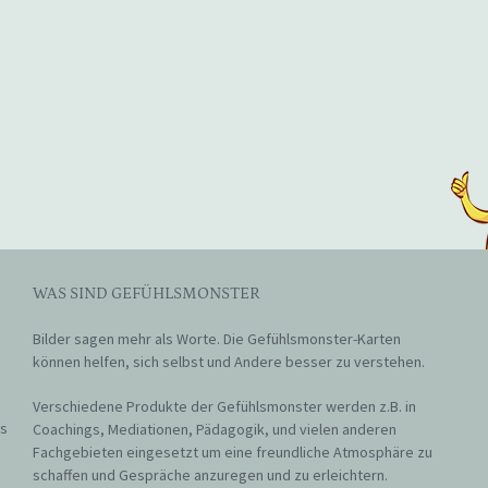
WAS SIND GEFÜHLSMONSTER
Bilder sagen mehr als Worte. Die Gefühlsmonster-Karten
können helfen, sich selbst und Andere besser zu verstehen.
Verschiedene Produkte der Gefühlsmonster werden z.B. in
as
Coachings, Mediationen, Pädagogik, und vielen anderen
Fachgebieten eingesetzt um eine freundliche Atmosphäre zu
schaffen und Gespräche anzuregen und zu erleichtern.