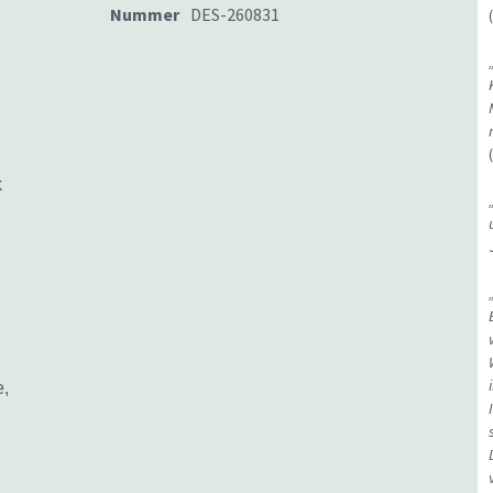
Nummer
DES-260831
k
e,