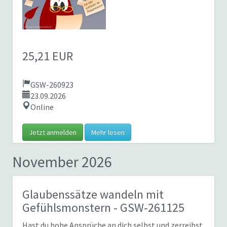
25,21 EUR
GSW-260923
23.09.2026
Online
Jetzt anmelden
Mehr lesen
November 2026
Glaubenssätze wandeln mit
Gefühlsmonstern
- GSW-261125
Hast du hohe Ansprüche an dich selbst und zerreibst