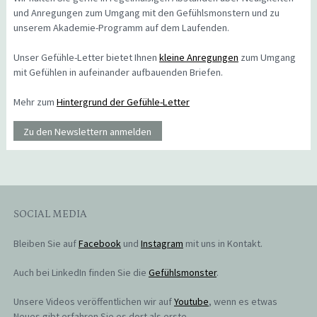
und Anregungen zum Umgang mit den Gefühlsmonstern und zu
unserem Akademie-Programm auf dem Laufenden.
Unser Gefühle-Letter bietet Ihnen
kleine Anregungen
zum Umgang
mit Gefühlen in aufeinander aufbauenden Briefen.
Mehr zum
Hintergrund der Gefühle-Letter
Zu den Newslettern anmelden
SOCIAL MEDIA
Bleiben Sie auf
Facebook
und
Instagram
mit uns in Kontakt.
Auch bei LinkedIn finden Sie die
Gefühlsmonster
.
Unsere Videos veröffentlichen wir auf
Youtube
, wenn es etwas
Neues gibt erfahren Sie es dort als erste.