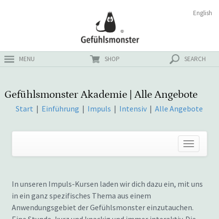
Zum
Suchen
English
ster
Inhalt
nach:
MENU
SHOP
SEARCH
Gefühlsmonster Akademie | Alle Angebote
Start
|
Einführung
|
Impuls
|
Intensiv
|
Alle Angebote
In unseren Impuls-Kursen laden wir dich dazu ein, mit uns
in ein ganz spezifisches Thema aus einem
Anwendungsgebiet der Gefühlsmonster einzutauchen.