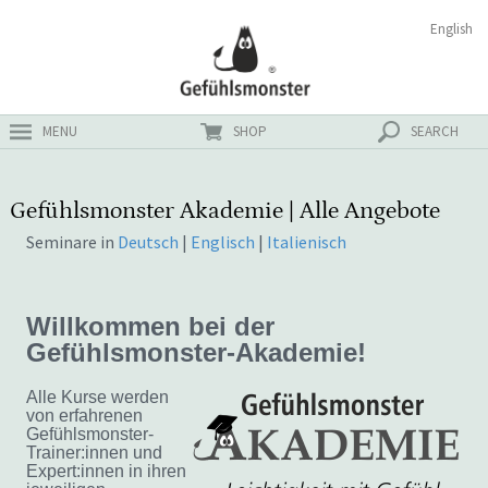
Zum
Suchen
English
ster
Inhalt
nach:
MENU
SHOP
SEARCH
Gefühlsmonster Akademie | Alle Angebote
Seminare in
Deutsch
|
Englisch
|
Italienisch
Willkommen bei der
Gefühlsmonster-Akademie!
Alle Kurse werden
von erfahrenen
Gefühlsmonster-
Trainer:innen und
Expert:innen in ihren