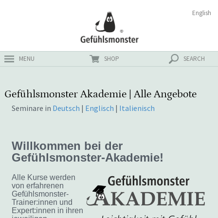
Zum
Suchen
English
ster
Inhalt
nach:
MENU
SHOP
SEARCH
Gefühlsmonster Akademie | Alle Angebote
Seminare in
Deutsch
|
Englisch
|
Italienisch
Willkommen bei der
Gefühlsmonster-Akademie!
Alle Kurse werden
von erfahrenen
Gefühlsmonster-
Trainer:innen und
Expert:innen in ihren