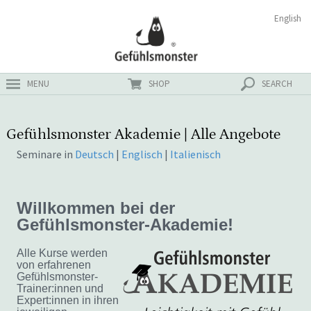
Zum
Suchen
English
ster
Inhalt
nach:
MENU
SHOP
SEARCH
Gefühlsmonster Akademie | Alle Angebote
Seminare in
Deutsch
|
Englisch
|
Italienisch
Willkommen bei der
Gefühlsmonster-Akademie!
Alle Kurse werden
von erfahrenen
Gefühlsmonster-
Trainer:innen und
Expert:innen in ihren