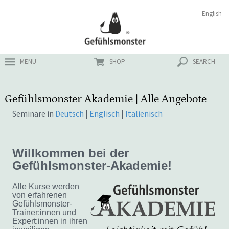
Zum
Suchen
English
ster
Inhalt
nach:
MENU
SHOP
SEARCH
Gefühlsmonster Akademie | Alle Angebote
Seminare in
Deutsch
|
Englisch
|
Italienisch
Willkommen bei der
Gefühlsmonster-Akademie!
Alle Kurse werden
von erfahrenen
Gefühlsmonster-
Trainer:innen und
Expert:innen in ihren