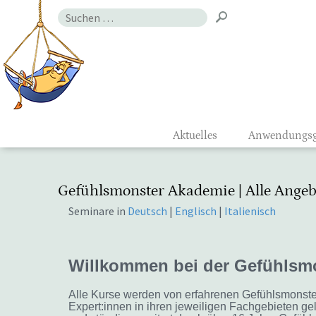
Zum
Suchen
Inhalt
nach:
Gefühlsmon
Aktuelles
Anwendungsg
Gefühlsmonster Akademie | Alle Angeb
Seminare in
Deutsch
|
Englisch
|
Italienisch
Willkommen bei der Gefühlsm
Alle Kurse werden von erfahrenen Gefühlsmonste
Expert:innen in ihren jeweiligen Fachgebieten gele