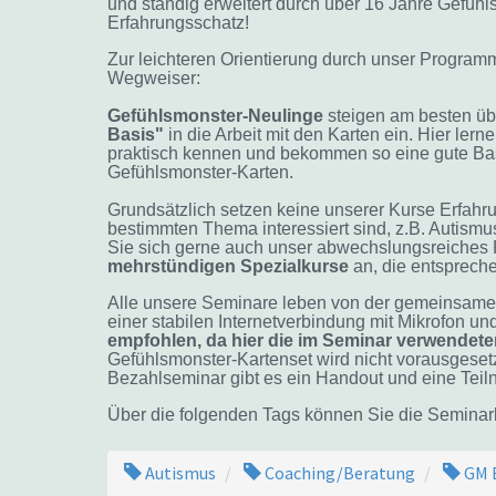
und ständig erweitert durch über 16 Jahre Gefühl
Erfahrungsschatz!
Zur leichteren Orientierung durch unser Programm 
Wegweiser:
Gefühlsmonster-Neulinge
steigen am besten ü
Basis"
in die Arbeit mit den Karten ein. Hier l
praktisch kennen und bekommen so eine gute Basi
Gefühlsmonster-Karten.
Grundsätzlich setzen keine unserer Kurse Erfah
bestimmten Thema interessiert sind, z.B. Autismus
Sie sich gerne
auch
unser abwechslungsreiches
mehrstündigen Spezialkurse
an, die entspreche
Alle unsere Seminare leben von der gemeinsamen 
einer stabilen Internetverbindung mit Mikrofon u
empfohlen, da hier die im Seminar verwendete
Gefühlsmonster-Kartenset wird nicht vorausgesetz
Bezahlseminar gibt es ein Handout und eine Tei
Über die folgenden Tags können Sie die Seminarlis
Autismus
Coaching/Beratung
GM 