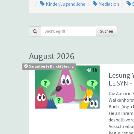
Kinder/Jugendliche
Mediation
S
Suchen
August 2026
Garantierte Durchführung
Lesung 
LESYN -
Die Autorin
Walkenhorst
Buch: „Yoga 
sie an ihre
deshalb vore
Ausschreibu
begleitet se