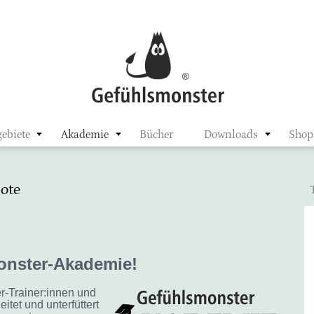
ster
ebiete
Akademie
Bücher
Downloads
Shop
ote
onster-Akademie!
r-Trainer:innen und
itet und unterfüttert