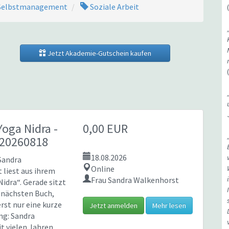
elbstmanagement
Soziale Arbeit
Jetzt Akademie-Gutschein kaufen
Yoga Nidra
-
0,00 EUR
 20260818
18.08.2026
 Sandra
Online
 liest aus ihrem
Frau Sandra Walkenhorst
Nidra“. Gerade sitzt
m nächsten Buch,
rst nur eine kurze
Jetzt anmelden
Mehr lesen
ng: Sandra
it vielen Jahren