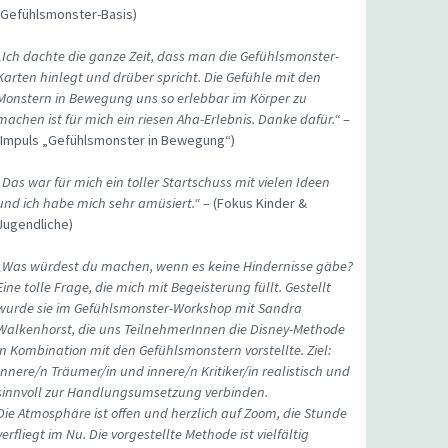
(Gefühlsmonster-Basis)
„Ich dachte die ganze Zeit, dass man die Gefühlsmonster-
Karten hinlegt und drüber spricht. Die Gefühle mit den
Monstern in Bewegung uns so erlebbar im Körper zu
machen ist für mich ein riesen Aha-Erlebnis. Danke dafür.“
–
(Impuls „Gefühlsmonster in Bewegung“)
„Das war für mich ein toller Startschuss mit vielen Ideen
und ich habe mich sehr amüsiert.“ –
(Fokus Kinder &
Jugendliche)
„Was würdest du machen, wenn es keine Hindernisse gäbe?
Eine tolle Frage, die mich mit Begeisterung füllt. Gestellt
wurde sie im Gefühlsmonster-Workshop mit Sandra
Walkenhorst, die uns TeilnehmerInnen die Disney-Methode
in Kombination mit den Gefühlsmonstern vorstellte. Ziel:
Innere/n Träumer/in und innere/n Kritiker/in realistisch und
sinnvoll zur Handlungsumsetzung verbinden.
Die Atmosphäre ist offen und herzlich auf Zoom, die Stunde
verfliegt im Nu. Die vorgestellte Methode ist vielfältig