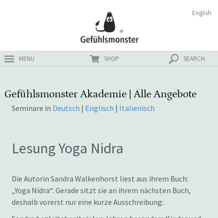
Zum
Suchen
English
ster
Inhalt
nach:
MENU
SHOP
SEARCH
Gefühlsmonster Akademie | Alle Angebote
Seminare in
Deutsch
|
Englisch
|
Italienisch
Lesung Yoga Nidra
Die Autorin Sandra Walkenhorst liest aus ihrem Buch:
„Yoga Nidra“. Gerade sitzt sie an ihrem nächsten Buch,
deshalb vorerst nur eine kurze Ausschreibung: