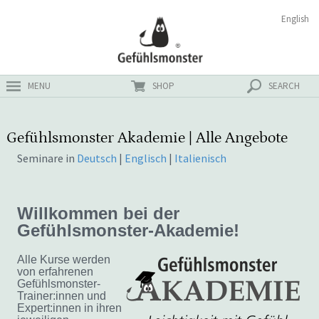
Zum
Suchen
English
ster
Inhalt
nach:
MENU
SHOP
SEARCH
Gefühlsmonster Akademie | Alle Angebote
Seminare in
Deutsch
|
Englisch
|
Italienisch
Willkommen bei der
Gefühlsmonster-Akademie!
Alle Kurse werden
von erfahrenen
Gefühlsmonster-
Trainer:innen und
Expert:innen in ihren