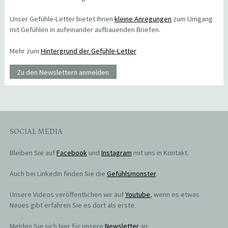
Unser Gefühle-Letter bietet Ihnen
kleine Anregungen
zum Umgang
mit Gefühlen in aufeinander aufbauenden Briefen.
Mehr zum
Hintergrund der Gefühle-Letter
Zu den Newslettern anmelden
SOCIAL MEDIA
Bleiben Sie auf
Facebook
und
Instagram
mit uns in Kontakt.
Auch bei LinkedIn finden Sie die
Gefühlsmonster
.
Unsere Videos veröffentlichen wir auf
Youtube
, wenn es etwas
Neues gibt erfahren Sie es dort als erste.
Melden Sie sich hier für unsere
Newsletter
an.