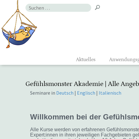
Zum
Suchen
Inhalt
nach:
Gefühlsmon
Aktuelles
Anwendungsg
Gefühlsmonster Akademie | Alle Angeb
Seminare in
Deutsch
|
Englisch
|
Italienisch
Willkommen bei der Gefühlsm
Alle Kurse werden von erfahrenen Gefühlsmonste
Expert:innen in ihren jeweiligen Fachgebieten gele