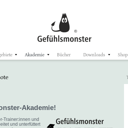
ster
ebiete
Akademie
Bücher
Downloads
Shop
ote
onster-Akademie!
r-Trainer:innen und
itet und unterfüttert