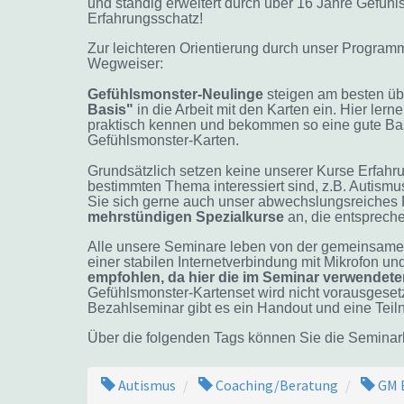
und ständig erweitert durch über 16 Jahre Gefühl
Erfahrungsschatz!
Zur leichteren Orientierung durch unser Programm 
Wegweiser:
Gefühlsmonster-Neulinge
steigen am besten ü
Basis"
in die Arbeit mit den Karten ein. Hier l
praktisch kennen und bekommen so eine gute Basi
Gefühlsmonster-Karten.
Grundsätzlich setzen keine unserer Kurse Erfah
bestimmten Thema interessiert sind, z.B. Autismus
Sie sich gerne
auch
unser abwechslungsreiches
mehrstündigen Spezialkurse
an, die entspreche
Alle unsere Seminare leben von der gemeinsamen 
einer stabilen Internetverbindung mit Mikrofon u
empfohlen, da hier die im Seminar verwendete
Gefühlsmonster-Kartenset wird nicht vorausgesetz
Bezahlseminar gibt es ein Handout und eine Tei
Über die folgenden Tags können Sie die Seminarlis
Autismus
Coaching/Beratung
GM 