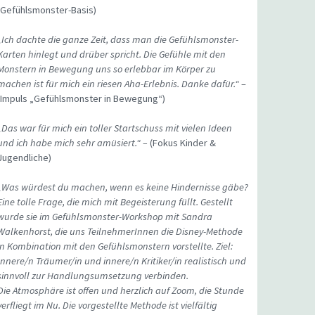
(Gefühlsmonster-Basis)
„Ich dachte die ganze Zeit, dass man die Gefühlsmonster-
Karten hinlegt und drüber spricht. Die Gefühle mit den
Monstern in Bewegung uns so erlebbar im Körper zu
machen ist für mich ein riesen Aha-Erlebnis. Danke dafür.“
–
(Impuls „Gefühlsmonster in Bewegung“)
„Das war für mich ein toller Startschuss mit vielen Ideen
und ich habe mich sehr amüsiert.“ –
(Fokus Kinder &
Jugendliche)
„Was würdest du machen, wenn es keine Hindernisse gäbe?
Eine tolle Frage, die mich mit Begeisterung füllt. Gestellt
wurde sie im Gefühlsmonster-Workshop mit Sandra
Walkenhorst, die uns TeilnehmerInnen die Disney-Methode
in Kombination mit den Gefühlsmonstern vorstellte. Ziel:
Innere/n Träumer/in und innere/n Kritiker/in realistisch und
sinnvoll zur Handlungsumsetzung verbinden.
Die Atmosphäre ist offen und herzlich auf Zoom, die Stunde
verfliegt im Nu. Die vorgestellte Methode ist vielfältig