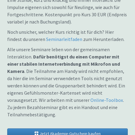
Eine Stunde, kurz und knackig und immer interaktiv. Die
Impulse eigenen sich sowohl für Neulinge, wie auch für
Fortgeschrittene. Kostenpunkt pro Kurs 30 EUR (Endpreis
variabel je nach Buchungsland).
Noch unsicher, welcher Kurs richtig ist für dich? Hier
findest du unseren
Seminarleitfaden
zum Herunterladen.
Alle unsere Seminare leben von der gemeinsamen
Interaktion.
Dafür benötigst du einen Computer mit
einer stabilen Internetverbindung mit Mikrofon und
Kamera
. Die Teilnahme am Handy wird nicht empfohlen,
da hier die im Seminar verwendeten Tools nicht genutzt
werden können und die Gruppenarbeit behindert wird. Ein
eigenes Gefühlsmonster-Kartenset wird nicht
vorausgesetzt. Wir arbeiten mit unserer
Online-Toolbox
.
Zu jedem Bezahlseminar gibt es ein Handout und eine
Teilnahmebestätigung.
Jetzt Akademie-Gutschein kaufen