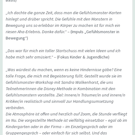
Basis)
„Ich dachte die ganze Zeit, dass man die Gefühlsmonster-Karten
hinlegt und drüber spricht. Die Gefühle mit den Monstern in
Bewegung uns so erlebbar im Körper zu machen ist für mich ein
riesen Aha-Erlebnis. Danke dafür.“
– (Impuls „Gefühlsmonster in
Bewegung“)
„Das war für mich ein toller Startschuss mit vielen Ideen und ich
habe mich sehr amüsiert.“ –
(Fokus Kinder & Jugendliche)
„Was würdest du machen, wenn es keine Hindernisse gäbe? Eine
tolle Frage, die mich mit Begeisterung füllt. Gestellt wurde sie im
Gefühlsmonster-Workshop mit Sandra Walkenhorst, die uns
TeilnehmerInnen die Disney-Methode in Kombination mit den
Gefühlsmonstern vorstellte. Ziel: Innere/n Träumer/in und innere/n
Kritiker/in realistisch und sinnvoll zur Handlungsumsetzung
verbinden.
Die Atmosphäre ist offen und herzlich auf Zoom, die Stunde verfliegt
im Nu. Die vorgestellte Methode ist vielfältig einsetzbar – egal ob im
Kindergarten oder in der Firma – im Einzelgespräch oder im
Gruppengespräch – oder einfach für sich selbst. Und das