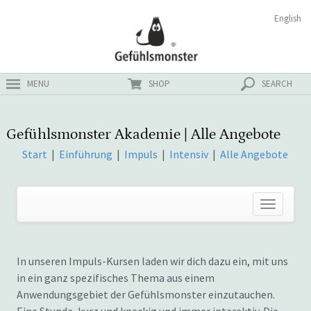
Zum
Suchen
English
ster
Inhalt
nach:
MENU
SHOP
SEARCH
Gefühlsmonster Akademie | Alle Angebote
Start
|
Einführung
|
Impuls
|
Intensiv
|
Alle Angebote
In unseren Impuls-Kursen laden wir dich dazu ein, mit uns
in ein ganz spezifisches Thema aus einem
Anwendungsgebiet der Gefühlsmonster einzutauchen.