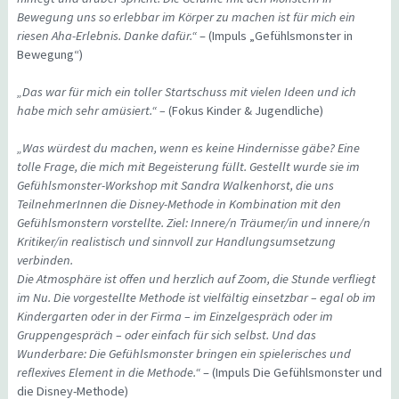
Bewegung uns so erlebbar im Körper zu machen ist für mich ein
riesen Aha-Erlebnis. Danke dafür.“
– (Impuls „Gefühlsmonster in
Bewegung“)
„Das war für mich ein toller Startschuss mit vielen Ideen und ich
habe mich sehr amüsiert.“ –
(Fokus Kinder & Jugendliche)
„Was würdest du machen, wenn es keine Hindernisse gäbe? Eine
tolle Frage, die mich mit Begeisterung füllt. Gestellt wurde sie im
Gefühlsmonster-Workshop mit Sandra Walkenhorst, die uns
TeilnehmerInnen die Disney-Methode in Kombination mit den
Gefühlsmonstern vorstellte. Ziel: Innere/n Träumer/in und innere/n
Kritiker/in realistisch und sinnvoll zur Handlungsumsetzung
verbinden.
Die Atmosphäre ist offen und herzlich auf Zoom, die Stunde verfliegt
im Nu. Die vorgestellte Methode ist vielfältig einsetzbar – egal ob im
Kindergarten oder in der Firma – im Einzelgespräch oder im
Gruppengespräch – oder einfach für sich selbst. Und das
Wunderbare: Die Gefühlsmonster bringen ein spielerisches und
reflexives Element in die Methode.“
– (Impuls Die Gefühlsmonster und
die Disney-Methode)